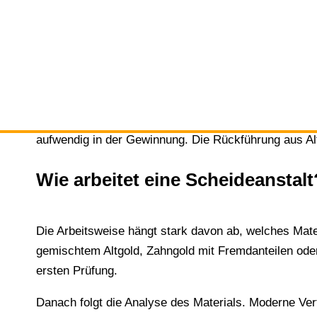
eingeschmolzen oder recycelt werden, muss zunächst
Genau hier setzt die Scheideanstalt an. Sie analysier
geschlossener Kreislauf: Aus altem Schmuck oder Pr
Anwendungen oder Investmentprodukte.
Das ist nicht nur wirtschaftlich sinnvoll, sondern auc
aufwendig in der Gewinnung. Die Rückführung aus Alt
Wie arbeitet eine Scheideanstalt
Die Arbeitsweise hängt stark davon ab, welches Mater
gemischtem Altgold, Zahngold mit Fremdanteilen oder
ersten Prüfung.
Danach folgt die Analyse des Materials. Moderne Ver