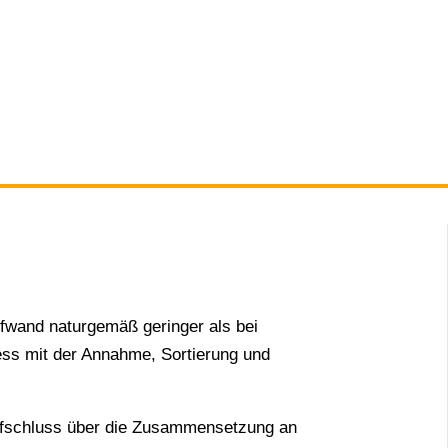
lich enthalten sind.
tall wieder dem Markt zu. So entsteht ein
neue Schmuckstücke, Barren, technische
d und Platinmetalle sind wertvoll und
Aufwand naturgemäß geringer als bei
zess mit der Annahme, Sortierung und
fschluss über die Zusammensetzung an