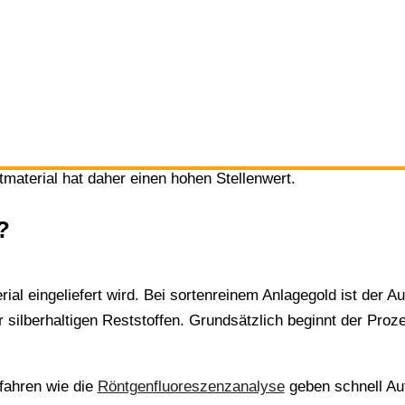
 sauber bestimmt werden, welche Edelmetallmengen tatsäch
t das Material, trennt die Bestandteile und führt das Edelme
oduktionsresten werden wieder verwertbare Rohstoffe für 
h ein wichtiger Beitrag zur
Ressourcenschonung
. Gerade Gol
material hat daher einen hohen Stellenwert.
?
ial eingeliefert wird. Bei sortenreinem Anlagegold ist der 
 silberhaltigen Reststoffen. Grundsätzlich beginnt der Pro
fahren wie die
Röntgenfluoreszenzanalyse
geben schnell Au