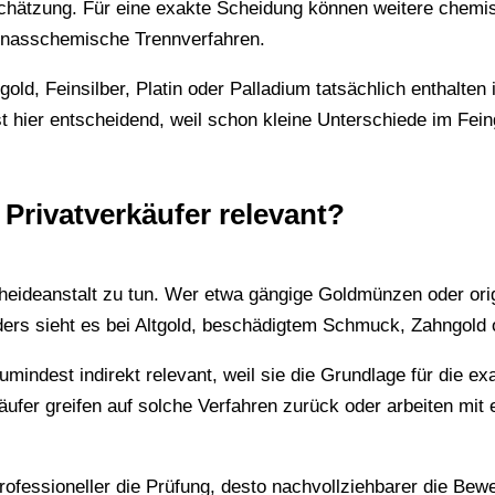
nschätzung. Für eine exakte Scheidung können weitere chemi
nasschemische Trennverfahren.
d, Feinsilber, Platin oder Palladium tatsächlich enthalten i
st hier entscheidend, weil schon kleine Unterschiede im Fei
 Privatverkäufer relevant?
 Scheideanstalt zu tun. Wer etwa gängige Goldmünzen oder ori
Anders sieht es bei Altgold, beschädigtem Schmuck, Zahngol
 zumindest indirekt relevant, weil sie die Grundlage für di
käufer greifen auf solche Verfahren zurück oder arbeiten m
rofessioneller die Prüfung, desto nachvollziehbarer die Bew