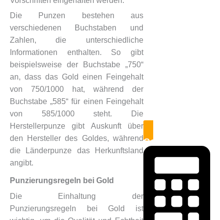
Vorschriften eingehalten werden.
Die Punzen bestehen aus
verschiedenen Buchstaben und
Zahlen, die unterschiedliche
Informationen enthalten. So gibt
beispielsweise der Buchstabe „750“
an, dass das Gold einen Feingehalt
von 750/1000 hat, während der
Buchstabe „585“ für einen Feingehalt
von 585/1000 steht. Die
Herstellerpunze gibt Auskunft über
den Hersteller des Goldes, während
Goldrechner
die Länderpunze das Herkunftsland
angibt.
Punzierungsregeln bei Gold
Die Einhaltung der
Punzierungsregeln bei Gold ist