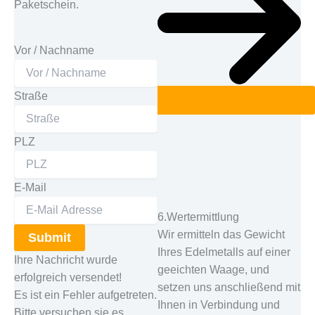
Paketschein.
Vor / Nachname
Straße
PLZ
E-Mail
6.Wertermittlung
Wir ermitteln das Gewicht
Submit
Ihres Edelmetalls auf einer
Ihre Nachricht wurde
geeichten Waage, und
erfolgreich versendet!
setzen uns anschließend mit
Es ist ein Fehler aufgetreten.
Ihnen in Verbindung und
Bitte versuchen sie es