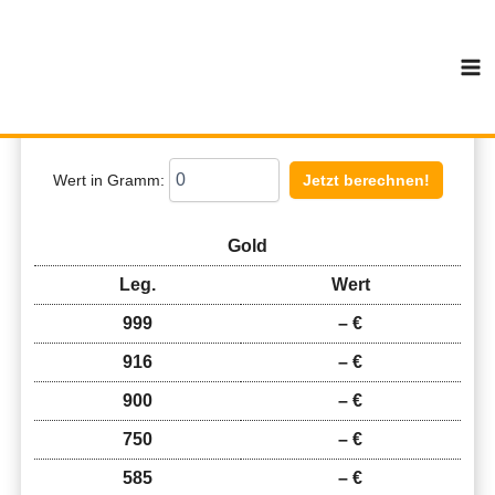
Zum
Inhalt
springen
EDELMETALL RECHNER
Wert in Gramm:
Jetzt berechnen!
Gold
Leg.
Wert
999
– €
916
– €
900
– €
750
– €
585
– €