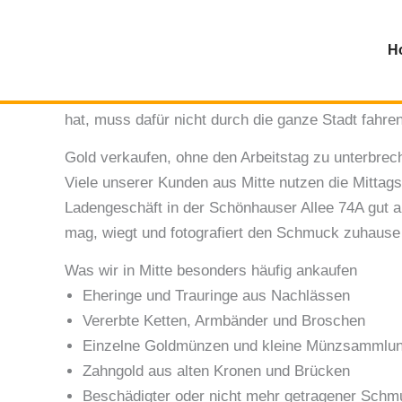
Goldankauf Berlin-Mitte
Zum
Inhalt
H
springen
Zwischen Regierungsbauten, Botschaften und dem 
nur auf der Durchreise sind, aber auch viele woh
hat, muss dafür nicht durch die ganze Stadt fahren
Gold verkaufen, ohne den Arbeitstag zu unterbrec
Viele unserer Kunden aus Mitte nutzen die Mittag
Ladengeschäft in der Schönhauser Allee 74A gut a
mag, wiegt und fotografiert den Schmuck zuhause 
Was wir in Mitte besonders häufig ankaufen
Eheringe und Trauringe aus Nachlässen
Vererbte Ketten, Armbänder und Broschen
Einzelne Goldmünzen und kleine Münzsammlu
Zahngold aus alten Kronen und Brücken
Beschädigter oder nicht mehr getragener Schm