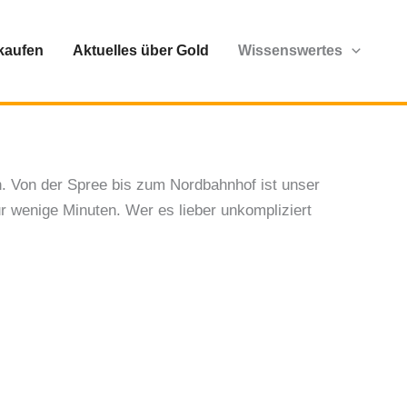
sviertel
rkaufen
Aktuelles über Gold
Wissenswertes
erlin-Mitte – ein Bezirk, in dem viele Menschen
ne alte Kette oder lose Goldmünzen zuhause liegen
n. Von der Spree bis zum Nordbahnhof ist unser
r wenige Minuten. Wer es lieber unkompliziert