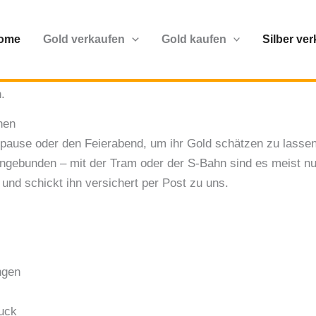
: Gold verkaufen im Regierung
ome
Gold verkaufen
Gold kaufen
Silber ve
Trubel rund um Alexanderplatz und Hackeschen Markt liegt B
nen und arbeiten. Wer hier einen Ring aus dem Nachlass, ei
.
hen
spause oder den Feierabend, um ihr Gold schätzen zu lasse
ngebunden – mit der Tram oder der S-Bahn sind es meist nu
und schickt ihn versichert per Post zu uns.
ngen
uck